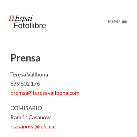
MENÚ
Prensa
Teresa Vallbona
679 802 176
premsa@teresavallbona.com
COMISARIO
Ramón Casanova
rcasanova@iefc.cat